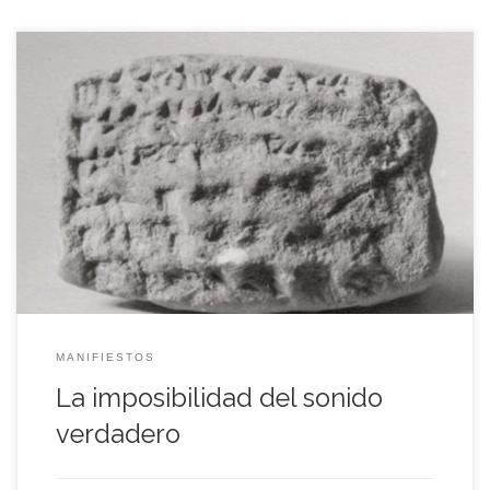
Las gra­ba­cio­nes trai­cio­nan la libre impro­vi­sa­ción / ¿Las gra­
ba­cio­nes trai­cio­nan la libre improvisación?/ Las gra­ba­cio­nes
tra­du­cen la libre improvisación/ Las grabaciones/ la libre
improvisación/ Las gra­ba­cio­nes son la úni­ca exis­ten­cia real de
la libre improvisación/ ¿Sólo gra­cias a que exis­ten las gra­ba­
cio­nes hemos sido capa­ces de crear esa vaga metá­fo­ra […]
MANIFIESTOS
La imposibilidad del sonido
verdadero