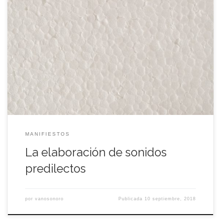
El Auto­no­mous Sen­sory Meri­dian Res­pon­se (Res­pues­ta Sen­
so­rial Meri­dia­na Autó­no­ma o ASMR por sus siglas en inglés) es
un sín­dro­me. Su pri­me­ra ano­ma­lía es que sólo exis­te gra­cias a
las redes socia­les, que le han brin­da­do un códi­go, una for­ma
y una estética. Alguien te susu­rra al oído. Se lima deli­ca­da­
men­te […]
MANIFIESTOS
La elaboración de sonidos
predilectos
por
vanosonoro
Publicada
10 septiembre, 2018