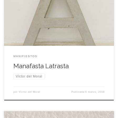
2018 Audio (12 minu­tos aprox.) Inter­ven­ción al Mani­fies­to de la
Poe­sía Letris­ta (1942) de Isi­do­re Isou. En la lec­tu­ra, la A se
apro­pia de todos los otros fone­mas con voca­les del
manifiesto. Lec­tu­ra y gra­ba­ción: Víc­tor del Moral.
MANIFIESTOS
Manafasta Latrasta
Víctor del Moral
por
Víctor del Moral
Publicada
6 marzo, 2019