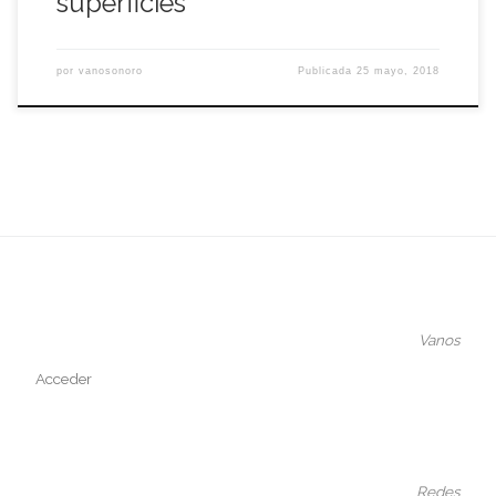
superficies
por
vanosonoro
Publicada
25 mayo, 2018
Vanos
Acceder
Redes