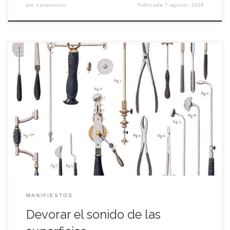
por
vanosonoro
Publicada
7 agosto, 2018
Sólo la escu­cha nos une. Social­men­te. Eco­nó­mi­ca­men­te.
Materialmente. Úni­ca ley del mun­do. Expre­sión enmas­ca­ra­da
de todos los indi­vi­dua­lis­mos, de todos los colec­ti­vis­mos. De
todas las reli­gio­nes. De todos los tra­ta­dos de paz. Por­que el
soni­do está atra­ve­sa­do de batallas. Tupí or not tupí. Los soni­
dos son la corro­sión de todas […]
MANIFIESTOS
Devorar el sonido de las