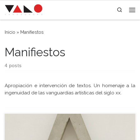
Skip to content
Search
Me
Inicio
»
Manifiestos
Manifiestos
4 posts
Apro­pia­ción e inter­ven­ción de tex­tos. Un home­na­je a la
inge­nui­dad de las van­guar­dias artís­ti­cas del siglo xx.